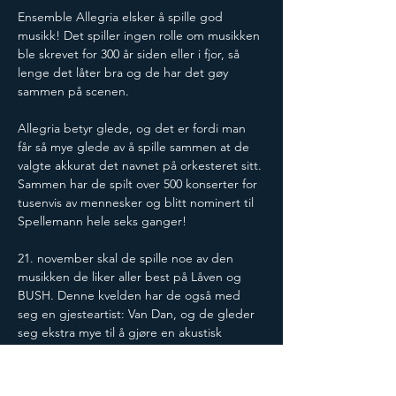
Ensemble Allegria elsker å spille god 
musikk! Det spiller ingen rolle om musikken 
ble skrevet for 300 år siden eller i fjor, så 
lenge det låter bra og de har det gøy 
sammen på scenen.
Allegria betyr glede, og det er fordi man 
får så mye glede av å spille sammen at de 
valgte akkurat det navnet på orkesteret sitt. 
Sammen har de spilt over 500 konserter for 
tusenvis av mennesker og blitt nominert til 
Spellemann hele seks ganger!
21. november skal de spille noe av den 
musikken de liker aller best på Låven og 
BUSH. Denne kvelden har de også med 
seg en gjesteartist: Van Dan, og de gleder 
seg ekstra mye til å gjøre en akustisk 
versjon av låten hans ‘Bak Kulissene’ for 
dere!