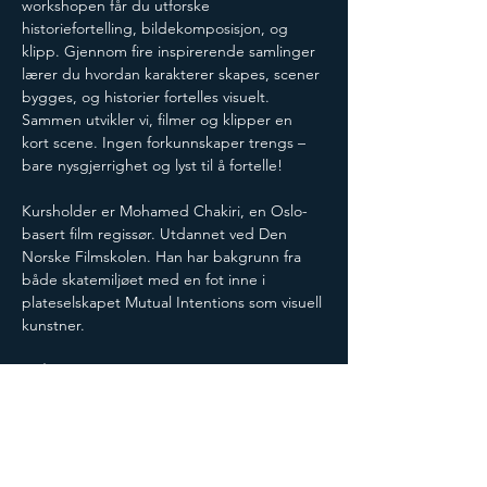
workshopen får du utforske 
historiefortelling, bildekomposisjon, og 
klipp. Gjennom fire inspirerende samlinger 
lærer du hvordan karakterer skapes, scener 
bygges, og historier fortelles visuelt. 
Sammen utvikler vi, filmer og klipper en 
kort scene. Ingen forkunnskaper trengs – 
bare nysgjerrighet og lyst til å fortelle!
Kursholder er Mohamed Chakiri, en Oslo-
basert film regissør. Utdannet ved Den 
Norske Filmskolen. Han har bakgrunn fra 
både skatemiljøet med en fot inne i 
plateselskapet Mutual Intentions som visuell 
kunstner. 
Målgruppe:
Ungdom fra 15 år og oppover, både jenter 
og gutter
Kursene er gratis, men krever påmelding.
Kursene holdes sentralt på Holmlia og vi 
starter kurset med å servere middag.