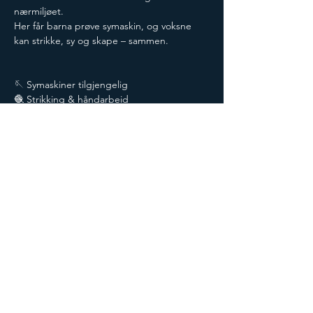
nærmiljøet.
Her får barna prøve symaskin, og voksne 
kan strikke, sy og skape – sammen.
🪡 Symaskiner tilgjengelig
🧶 Strikking & håndarbeid
👨‍👩‍👧 For hele familien
🤍 Trygt, sosialt og inkluderende
📅 Hver annen torsdag
⏰ Kl. 14:30 - 18
📍 Åpent for alle
✨ Ingen forkunnskaper – bare skaperglede 
.
Del på sosiale medier