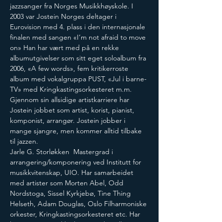
jazzsanger fra Norges Musikkhøyskole. I 
2003 var Jostein Norges deltager i 
Eurovision med 4. plass i den internasjonale 
finalen med sangen «I’m not afraid to move 
on» Han har vært med på en rekke 
albumutgivelser som sitt eget soloalbum fra 
2006, «A few words», fem kritikerroste 
album med vokalgruppa PUST, «Jul i barne-
TV» med Kringkastingsorkesteret m.m. 
Gjennom sin allsidige artistkarriere har 
Jostein jobbet som artist, korist, pianist, 
komponist, arrangør. Jostein jobber i 
mange sjangre, men kommer alltid tilbake 
til jazzen.
Jarle G. Storløkken  Mastergrad i 
arrangering/komponering ved Institutt for 
musikkvitenskap, UIO. Har samarbeidet 
med artister som Morten Abel, Odd 
Nordstoga, Sissel Kyrkjebø, Tine Thing 
Helseth, Adam Douglas, Oslo Filharmoniske 
orkester, Kringkastingsorkesteret etc. Har 