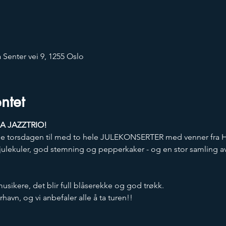
 Senter vei 9, 1255 Oslo
ntet
A JAZZTRIO!
nne torsdagen til med to hele JULEKONSERTER med venner fra 
 - julekuler, god stemning og pepperkaker - og en stor samling 
musikere, det blir full blåserekke og god trøkk. 
rhavn, og vi anbefaler alle å ta turen!!