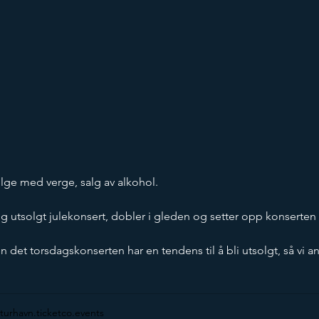
følge med verge, salg av alkohol.
og utsolgt julekonsert, dobler i gleden og setter opp konserten
n det torsdagskonserten har en tendens til å bli utsolgt, så vi anb
lturhavn.ticketco.events