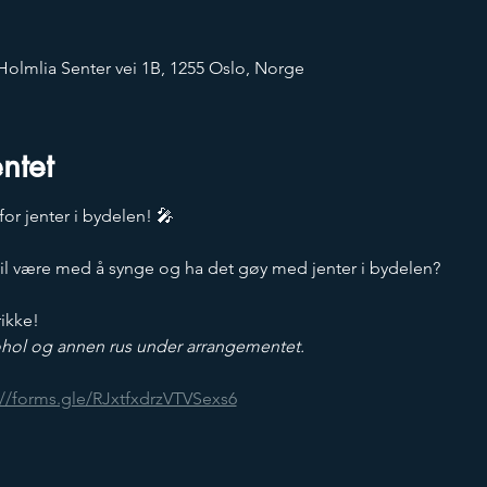
Holmlia Senter vei 1B, 1255 Oslo, Norge
ntet
or jenter i bydelen! 🎤
vil være med å synge og ha det gøy med jenter i bydelen?
rikke!
kohol og annen rus under arrangementet. 
://forms.gle/RJxtfxdrzVTVSexs6