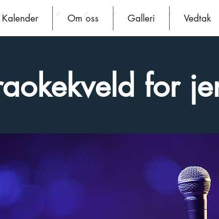
Kalender
Om oss
Galleri
Vedtak
aokekveld for je