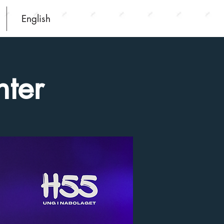
English
nter