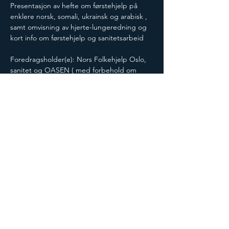
Presentasjon av hefte om førstehjelp på 
enklere norsk, somali, ukrainsk og arabisk , 
samt omvisning av hjerte-lungeredning og 
kort info om førstehjelp og sanitetsarbeid
Foredragsholder(e): Nors Folkehjelp Oslo, 
sanitet og OASEN ( med forbehold om 
endringer)
Støttet av : Stiftelsen Dam
Antall plasser: 60
Blir det mat servering: Enkelt servering
Sted: Holmlia kulturhavn
Kulturkveld for kvinner og Kulturkveld for 
alle arrangeres i samarbeid med Oasen - 
Kvinner Krysser grenser/Norsk Folkehjelp 
Oslo.
Del på sosiale medier