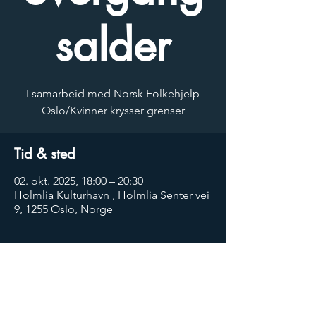
salder
I samarbeid med Norsk Folkehjelp
Oslo/Kvinner krysser grenser
Tid & sted
02. okt. 2025, 18:00 – 20:30
Holmlia Kulturhavn , Holmlia Senter vei
9, 1255 Oslo, Norge
Om arrangementet
Vi er glade for å kunne gi dere en 
seminarrekke med kulturelle innslag som vi 
gjør sammen Kvinner krysser grenser/Norsk 