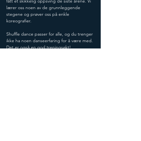
fått et skikkelig oppsving de siste årene. Vi 
lærer oss noen av de grunnleggende 
stegene og prøver oss på enkle 
koreografier.
Shuffle dance passer for alle, og du trenger 
ikke ha noen danseerfaring for å være med. 
Det er også en god treningsøkt! 
Vi holder på en time fra kl 18 for 
nybegynnere, og fortsetter for mer 
videregående fra kl 19. 
Det blir altså mer grunnleggende steg den 
første timen, mens litt mer friere og høyere 
tempo den siste timen. 
Det er gratis deltakelse og bare å møte 
opp. 
Ta med en flaske vann og et par gamle 
joggeskos, så sees vi for dansing!
Del på sosiale medier