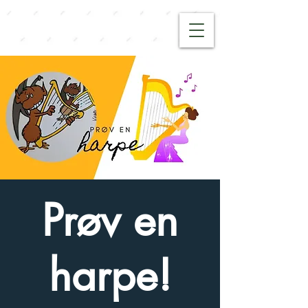
Prøv en
harpe!