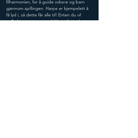
filharmonien, for å guide voksne og barn 
gjennom spillingen. Harpe er kjempelett å 
få lyd i, så dette får alle til! Enten du vil 
spille bare en tone, en lekker glissando 
eller kanskje prøve deg på en julesang, er 
dette for deg! 
Både barn og voksne kan prøve. Vi har flere 
harper og det er ikke nødvendig med 
påmelding, bare å møte opp - lørdag 30. 
desember mellom kl 12 og 15.
Arrangementet er gratis!
Del på sosiale medier