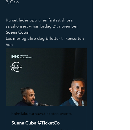
9, Oslo
Kurset leder opp til en fantastisk bra 
salsakonsert vi har lørdag 21. november, 
Suena Cuba! 
Les mer og sikre deg billetter til konserten 
her: 
holmliakulturhavn.ticketco.events
Suena Cuba @TicketCo