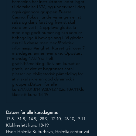
Femenina har instruktøren ledet laget
til deltakelse i VM, og underviser i dag
også gjennom gruppen Fuerza
Casino. Fokus i undervisningen er at
salsa og dans først og fremst skal
være en vei til å oppleve glede.Ta
med deg godt humør og sko som er
behagelige å bevege seg i. Vi gleder
oss til å danse med deg!Praktisk
informasjonVarighet: Kurset går over 7
mandager, annenhver uke. Oppstart
mandag 17.8Pris: Helt
gratis!Påmelding: Selv om kurset er
gratis, er det et begrenset antall
plasser og obligatorisk påmelding for
at vi skal sikre en god dynamikk i
gruppen.Datoer for alle
kurs:17.831.814.928.912.1026.109.11Klo
kkeslett kurs: 18-19
Datoer for alle kursdagene:
17.8,  31.8,  14.9,  28.9,  12.10,  26.10,  9.11
Klokkeslett kurs: 18-19
Hvor: Holmlia Kulturhavn, Holmlia senter vei 