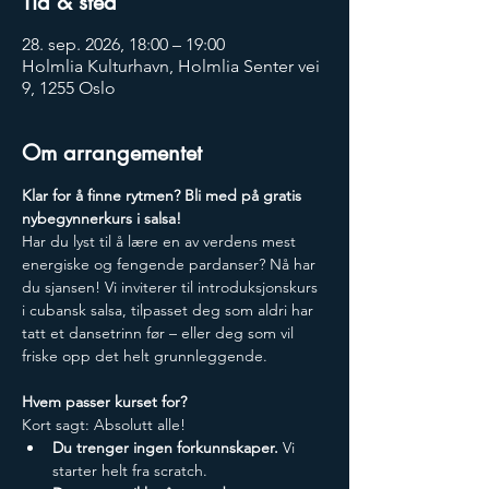
Tid & sted
28. sep. 2026, 18:00 – 19:00
Holmlia Kulturhavn, Holmlia Senter vei
9, 1255 Oslo
Om arrangementet
Klar for å finne rytmen? Bli med på gratis 
nybegynnerkurs i salsa!
​Har du lyst til å lære en av verdens mest 
energiske og fengende pardanser? Nå har 
du sjansen! Vi inviterer til introduksjonskurs 
i cubansk salsa, tilpasset deg som aldri har 
tatt et dansetrinn før – eller deg som vil 
friske opp det helt grunnleggende.
​Hvem passer kurset for?
​Kort sagt: Absolutt alle!
Du trenger ingen forkunnskaper.
 Vi 
starter helt fra scratch.