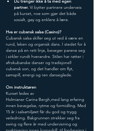
Du trenger ikke å ta med egen 
partner.
 Vi bytter partnere underveis 
på kurset, noe som gjør det både 
sosialt, gøy og enklere å lære.
​Hva er cubansk salsa (Casino)?
​Cubansk salsa skiller seg ut ved å være en 
rund, leken og organisk dans. I stedet for å 
danse på en rett linje, beveger parene seg 
i sirkler rundt hverandre. Stilen har røtter i 
afrokubanske danser og tradisjonell 
cubansk son, og det handler om flyt, 
samspill, energi og ren danseglede.
​Om instruktøren
​Kurset ledes av 
Holmianer Carina Bergh,med lang erfaring 
innen bevegelse, rytme og formidling. Med 
15 år i salsamiljøet får du god og trygg 
veiledning. Bakgrunnen strekker seg fra 
swing og flere år med undervisning og 
praktisering innen korpsdrill, til fordypning i 