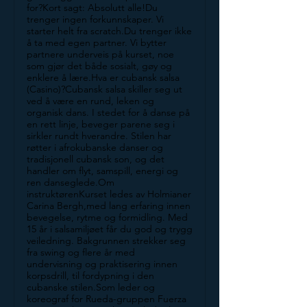
for?Kort sagt: Absolutt alle!Du
trenger ingen forkunnskaper. Vi
starter helt fra scratch.Du trenger ikke
å ta med egen partner. Vi bytter
partnere underveis på kurset, noe
som gjør det både sosialt, gøy og
enklere å lære.Hva er cubansk salsa
(Casino)?Cubansk salsa skiller seg ut
ved å være en rund, leken og
organisk dans. I stedet for å danse på
en rett linje, beveger parene seg i
sirkler rundt hverandre. Stilen har
røtter i afrokubanske danser og
tradisjonell cubansk son, og det
handler om flyt, samspill, energi og
ren danseglede.Om
instruktørenKurset ledes av Holmianer
Carina Bergh,med lang erfaring innen
bevegelse, rytme og formidling. Med
15 år i salsamiljøet får du god og trygg
veiledning. Bakgrunnen strekker seg
fra swing og flere år med
undervisning og praktisering innen
korpsdrill, til fordypning i den
cubanske stilen.Som leder og
koreograf for Rueda-gruppen Fuerza