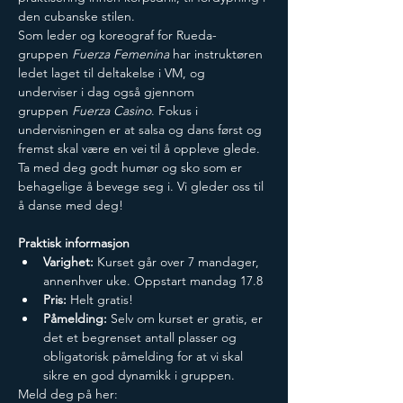
den cubanske stilen.
​Som leder og koreograf for Rueda-
gruppen 
Fuerza Femenina
 har instruktøren 
ledet laget til deltakelse i VM, og 
underviser i dag også gjennom 
gruppen 
Fuerza Casino
. Fokus i 
undervisningen er at salsa og dans først og 
fremst skal være en vei til å oppleve glede.
Ta med deg godt humør og sko som er 
behagelige å bevege seg i. Vi gleder oss til 
å danse med deg!
​Praktisk informasjon
Varighet:
 Kurset går over 7 mandager, 
annenhver uke. Oppstart mandag 17.8​
Pris:
 Helt gratis!
Påmelding:
 Selv om kurset er gratis, er 
det et begrenset antall plasser og 
obligatorisk påmelding for at vi skal 
sikre en god dynamikk i gruppen.
Meld deg på her: