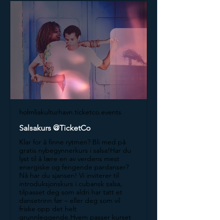
holmliakulturhavn.ticketco.events
Salsakurs @TicketCo
Klar for å finne rytmen? Bli med på
gratis nybegynnerkurs i salsa!Har du
lyst til å lære en av verdens mest
energiske og fengende pardanser?
Nå har du sjansen! Vi inviterer til
introduksjonskurs i cubansk salsa,
tilpasset deg som aldri har tatt et
dansetrinn før – eller deg som vil
friske opp det helt
grunnleggende.Hvem passer kurset