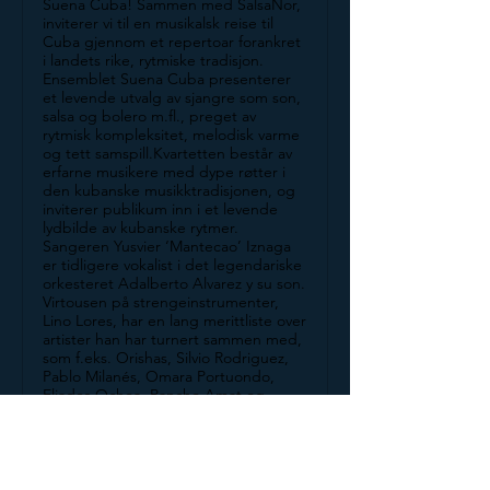
Suena Cuba! Sammen med SalsaNor,
inviterer vi til en musikalsk reise til
Cuba gjennom et repertoar forankret
i landets rike, rytmiske tradisjon.
Ensemblet Suena Cuba presenterer
et levende utvalg av sjangre som son,
salsa og bolero m.fl., preget av
rytmisk kompleksitet, melodisk varme
og tett samspill.Kvartetten består av
erfarne musikere med dype røtter i
den kubanske musikktradisjonen, og
inviterer publikum inn i et levende
lydbilde av kubanske rytmer.
Sangeren Yusvier ‘Mantecao’ Iznaga
er tidligere vokalist i det legendariske
orkesteret Adalberto Alvarez y su son.
Virtousen på strengeinstrumenter,
Lino Lores, har en lang merittliste over
artister han har turnert sammen med,
som f.eks. Orishas, Silvio Rodriguez,
Pablo Milanés, Omara Portuondo,
Eliades Ochoa, Pancho Amat og
Chucho Valdés. Han er også en høyt
verdsatt musikkarrangør med hele 3
Grammy-nominasjoner av utgivelser
han har arrangert.Sammen skaper
ensemblet en autentisk