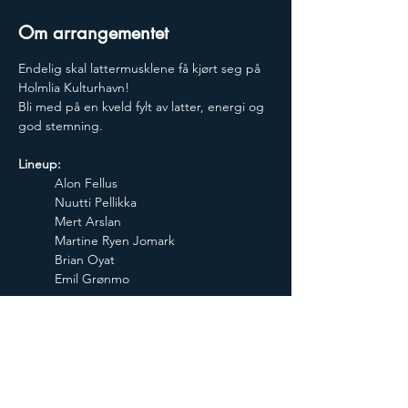
Om arrangementet
Endelig skal lattermusklene få kjørt seg på 
Holmlia Kulturhavn!
Bli med på en kveld fylt av latter, energi og 
god stemning.
Lineup:
Alon Fellus
Nuutti Pellikka
Mert Arslan
Martine Ryen Jomark
Brian Oyat
Emil Grønmo
Dørene åpner: 18:30
Showstart: 19:30
Aldersgrense: 18 år
Salg av drikke og snacks i baren. 