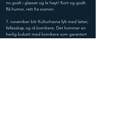
no godt i glasset og le høyt! Kort og godt: 
Rå humor, rett fra scenen. 
7. november blir Kulturhavna fylt med latter, 
fellesskap og rå komikere. Det kommer en 
herlig bukett med komikere som garantert 
vil få deg til å le! 
Dørene åpner: 19:00
Showstart: 19:30
Aldersgrense: 18 år eller i følge med verge
Billett kan kjøpes i døra, eller på forhånd 
her for å sikre deg plass: 
https://holmliakulturhavn.ticketco.events/no
/nb/e/standup_show
Del på sosiale medier