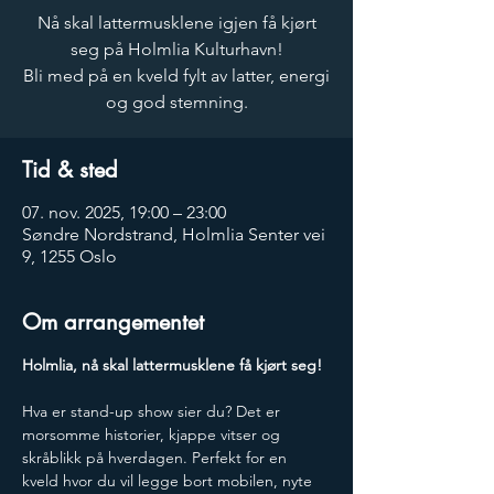
Nå skal lattermusklene igjen få kjørt
seg på Holmlia Kulturhavn!
Bli med på en kveld fylt av latter, energi
og god stemning.
Tid & sted
07. nov. 2025, 19:00 – 23:00
Søndre Nordstrand, Holmlia Senter vei
9, 1255 Oslo
Om arrangementet
Holmlia, nå skal lattermusklene få kjørt seg! 
Hva er stand-up show sier du? Det er 
morsomme historier, kjappe vitser og 
skråblikk på hverdagen. Perfekt for en 
kveld hvor du vil legge bort mobilen, nyte 